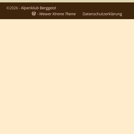
©2026 -
Alpenklub Berggeist
-
Weaver Xtreme Theme
Datenschutzerklärung