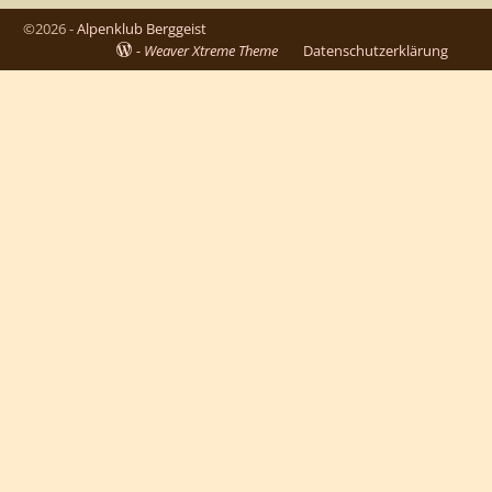
©2026 -
Alpenklub Berggeist
-
Weaver Xtreme Theme
Datenschutzerklärung