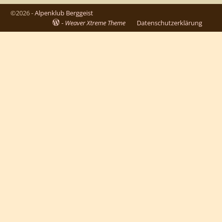
©2026 -
Alpenklub Berggeist
-
Weaver Xtreme Theme
Datenschutzerklärung