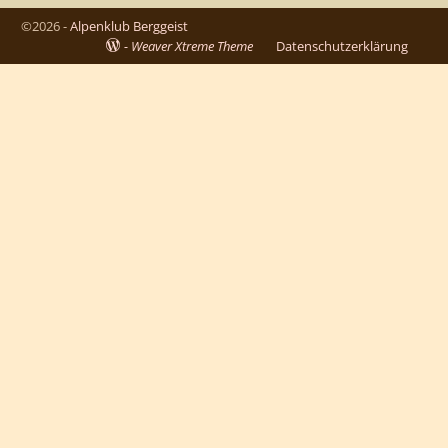
©2026 -
Alpenklub Berggeist
-
Weaver Xtreme Theme
Datenschutzerklärung