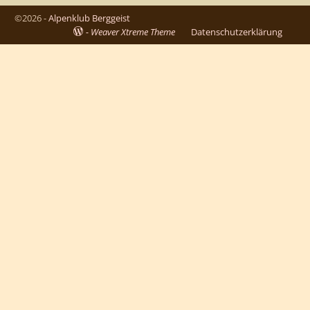
©2026 -
Alpenklub Berggeist
-
Weaver Xtreme Theme
Datenschutzerklärung