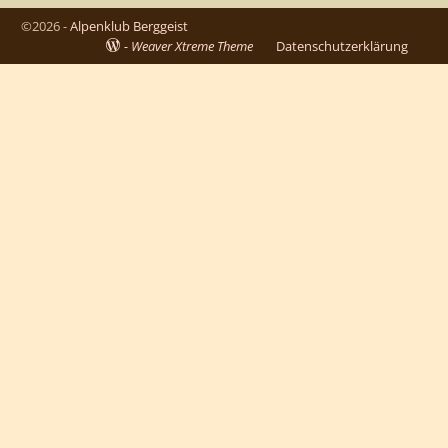
©2026 -
Alpenklub Berggeist
-
Weaver Xtreme Theme
Datenschutzerklärung