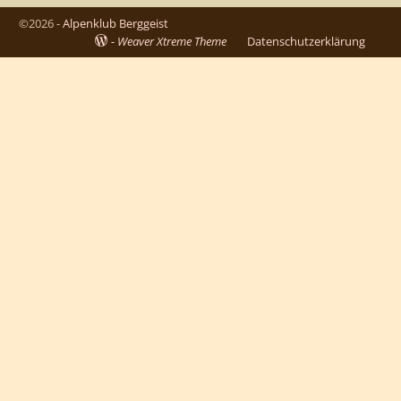
©2026 -
Alpenklub Berggeist
-
Weaver Xtreme Theme
Datenschutzerklärung