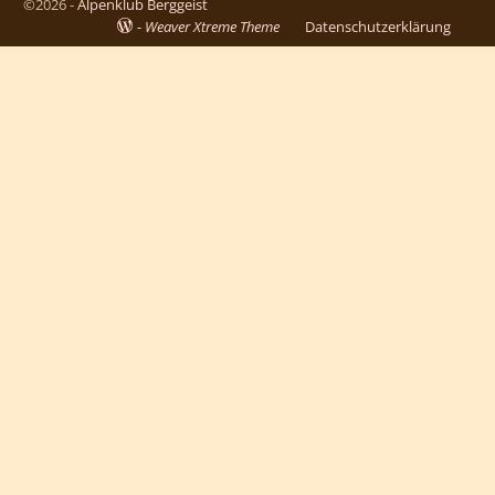
©2026 -
Alpenklub Berggeist
-
Weaver Xtreme Theme
Datenschutzerklärung